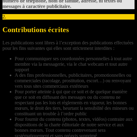
numéro de téléphone, nom de famille, adresse, ni textes ou
messages à caractère publicitaire.
2.
Contributions écrites
Les publications sont libres à l’exception des publications effectuées
pour les fins suivantes qui elles sont strictement interdites :
Pour communiquer ses coordonnées personnelles à tout autre
membre via la messagerie, via le chat webcam et tout autre
support
A des fins professionnelles, publicitaires, promotionnelles ou
commerciales (racolage, prostitution, escort…) ou renvoyant
vers tous sites commerciaux extérieurs
Pour porter atteinte à qui que ce soit et de quelque manière
que ce soit en diffusant des messages ou du contenu ne
respectant pas les lois et règlements en vigueur, les bonnes
mœurs, le droit des tiers, heurtant la sensibilité des mineurs ou
constituant un trouble à l’ordre public
Pour fournir du contenu (photos, textes, vidéos) contraire aux
dispositions de la charte éditoriale de notre service et aux
bonnes mœurs. Tout contenu contrevenant sera
systématiquement et sans préavis supprimé