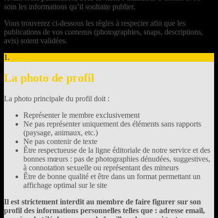
soin les informations qu’il souhaite publier.
Vous trouverez ci-dessous les règles à respecter afin que les
publications de vos contenus (photographies, snaps, descriptions,
avis) soient validées.
1.
La photo de profil
La photo principale du profil doit :
Représenter le membre exclusivement
Ne pas représenter uniquement des éléments sans rapports
(paysage, animaux, etc.)
Ne pas contenir de texte
Être respectueuse de la ligne éditoriale de notre service et des
bonnes mœurs : pas de photographies dénudées, suggestives,
à connotation sexuelle ou représentant des mineurs
Être de bonne qualité et être dans un format permettant un
affichage optimal sur le site
Il est strictement interdit au membre de faire figurer sur son
profil des informations personnelles telles que : adresse email,