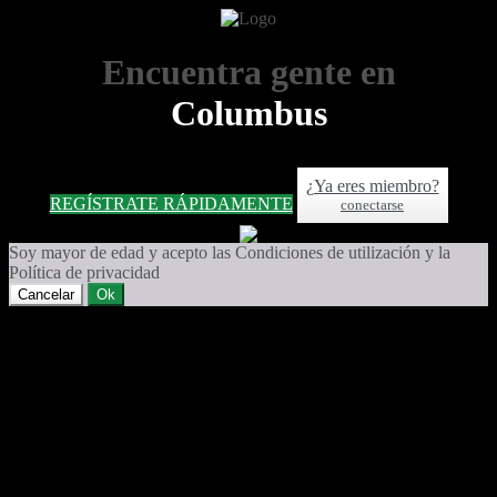
Encuentra gente en
Columbus
¿Ya eres miembro?
REGÍSTRATE RÁPIDAMENTE
conectarse
Soy mayor de edad y acepto las Condiciones de utilización y la
Política de privacidad
Cancelar
Ok